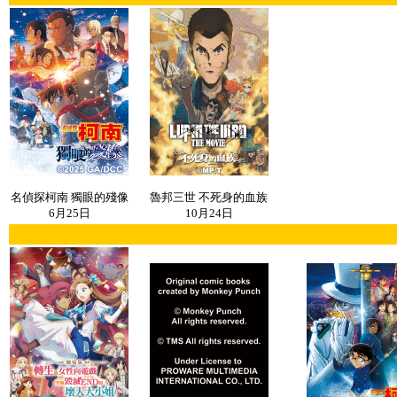
名偵探柯南 獨眼的殘像
魯邦三世 不死身的血族
6月25日
10月24日