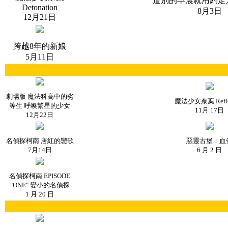
道別的早晨就用約定
Detonation
8月3日
12月21日
跨越8年的新娘
5月11日
劇場版 魔法科高中的劣
魔法少女奈葉 Refle
等生 呼喚繁星的少女
11月 17日
12月22日
名偵探柯南 唐紅的戀歌
惡靈古堡：血
7月14日
6 月 2 日
名偵探柯南 EPISODE
"ONE" 變小的名偵探
1 月 20 日