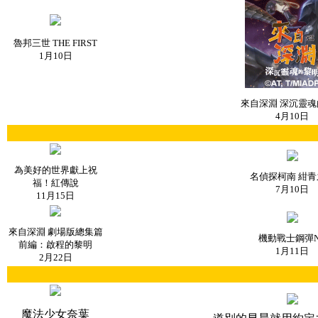
魯邦三世 THE FIRST
1月10日
來自深淵 深沉靈魂
4月10日
為美好的世界獻上祝
名偵探柯南 紺青
福！紅傳說
7月10日
11月15日
來自深淵 劇場版總集篇
機動戰士鋼彈N
前編：啟程的黎明
1月11日
2月22日
魔法少女奈葉