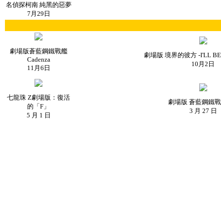
名偵探柯南 純黑的惡夢
7月29日
劇場版蒼藍鋼鐵戰艦
劇場版 境界的彼方 -I'LL BE
Cadenza
10月2日
11月6日
七龍珠 Z劇場版：復活
劇場版 蒼藍鋼鐵戰
的「F」
3 月 27 日
5 月 1 日