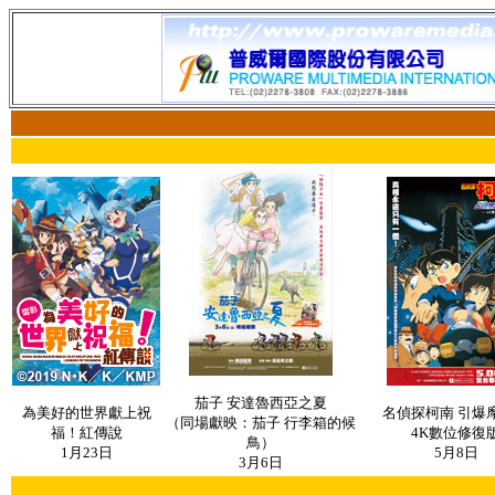
茄子 安達魯西亞之夏
為美好的世界獻上祝
名偵探柯南 引爆
（同場獻映：茄子 行李箱的候
福！紅傳說
4K數位修復
鳥）
1月23日
5月8日
3月6日