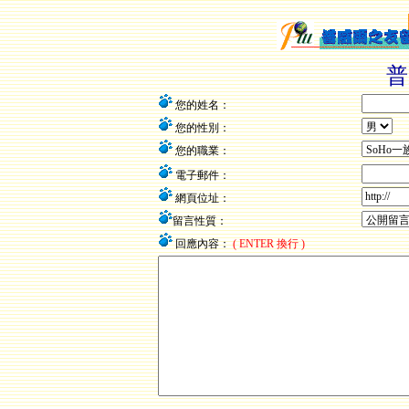
普
您的姓名：
您的性別：
您的職業：
電子郵件：
網頁位址：
留言性質：
回應內容：
( ENTER 換行 )